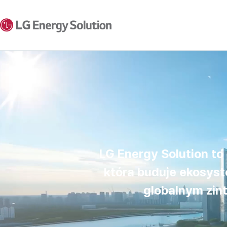
LG Energy Solution t
która buduje ekosyst
globalnym zi