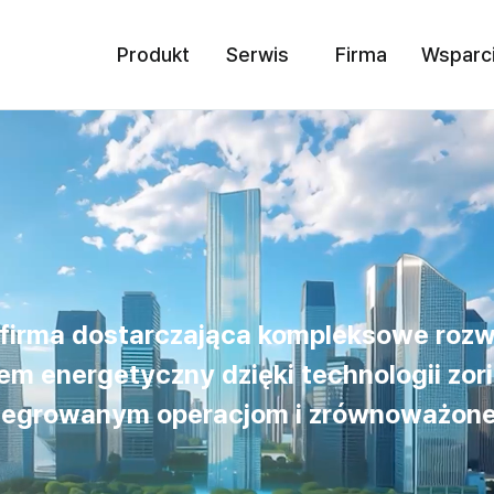
Produkt
Serwis
Firma
Wsparc
o firma dostarczająca kompleksowe rozw
em energetyczny dzięki technologii zori
ntegrowanym operacjom i zrównoważone