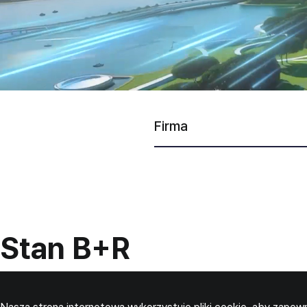
Firma
Stan B+R