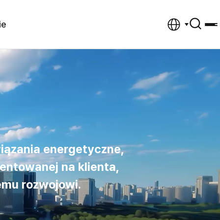
ie
iązania energetyczne,
entowanej na klienta,
mu rozwojowi.