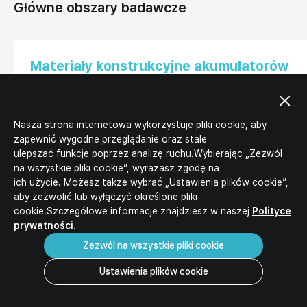
Główne obszary badawcze
Materiały konstrukcyjne akumulatorów
Materiały
Pack
Proces
BMS
Nasza strona internetowa wykorzystuje pliki cookie, aby
zapewnić wygodne przeglądanie oraz stale
Bateria
Studium
ulepszać funkcje poprzez analizę ruchu.Wybierając „Zezwól
Przyszłoś
technologii
na wszystkie pliki cookie”, wyrażasz zgodę na
ci
przyszłości
ich użycie. Możesz także wybrać „Ustawienia plików cookie”,
aby zezwolić lub wyłączyć określone pliki
Badania
cookie.Szczegółowe informacje znajdziesz w naszej
Polityce
wstępne
prywatności.
Zezwól na wszystkie pliki cookie
Ustawienia plików cookie