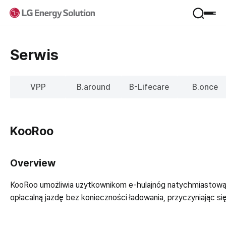
Produkt
Serwis
Zastosowania
Serwis
Format ogniwa
VPP
B.around
B-Lifecare
B.once
Materiały
VPP
Firma
B.around
KooRoo
B-Lifecare
Profil firmy
B.once
Wsparcie
Zarządzanie Jeong-Do
KooRoo
Overview
Sieć globalna
Pobierz
ESS SI
Badania i Rozwój
Kontakt
KooRoo umożliwia użytkownikom e-hulajnóg natychmiastową w
Newsroom
opłacalną jazdę bez konieczności ładowania, przyczyniając si
FAQ
Kariera