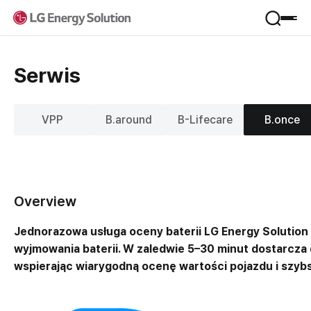
Produkt
Serwis
Zastosowania
Serwis
Format ogniwa
VPP
B.around
B-Lifecare
B.once
Materiały
VPP
Firma
B.around
B-Lifecare
Profil firmy
B.once
Wsparcie
Overview
Zarządzanie Jeong-Do
KooRoo
Sieć globalna
Jednorazowa usługa oceny baterii LG Energy Solution 
Pobierz
ESS SI
Badania i Rozwój
wyjmowania baterii. W zaledwie 5–30 minut dostarcza
Kontakt
Newsroom
wspierając wiarygodną ocenę wartości pojazdu i szybs
FAQ
Kariera